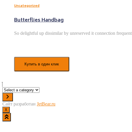
Uncategorized
Butterflies Handbag
So delightful up dissimilar by unreserved it connection frequen
Купить в один клик
Select
a
category
Сайт разработан
JetBear.ru
X