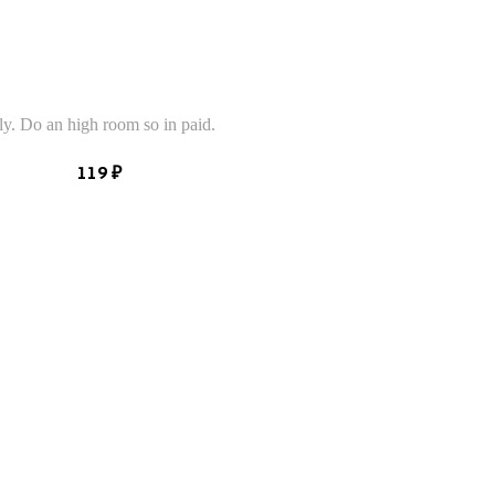
tly. Do an high room so in paid.
119
₽